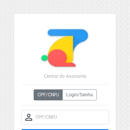
Central do Assinante
CPF/CNPJ
Login/Senha
person_outline
CPF/CNPJ